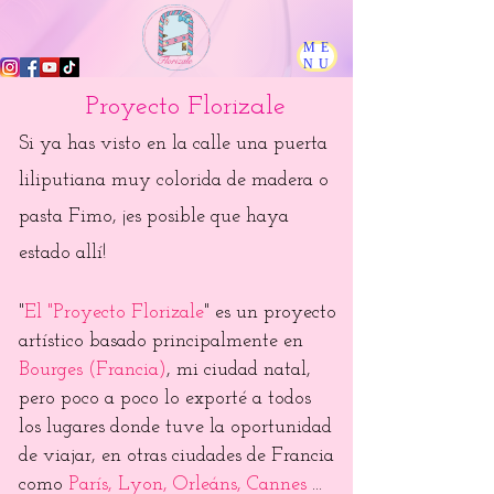
ME
NU
Proyecto Florizale
Si ya has visto en la calle una puerta
liliputiana muy colorida de madera o
pasta Fimo, ¡es posible que haya
estado allí!
"
El "Proyecto Florizale
" es un proyecto
artístico basado principalmente en
Bourges (Francia)
, mi ciudad natal,
pero poco a poco lo exporté a todos
los lugares donde tuve la oportunidad
de viajar, en otras ciudades de Francia
como
París, Lyon, Orleáns, Cannes
...